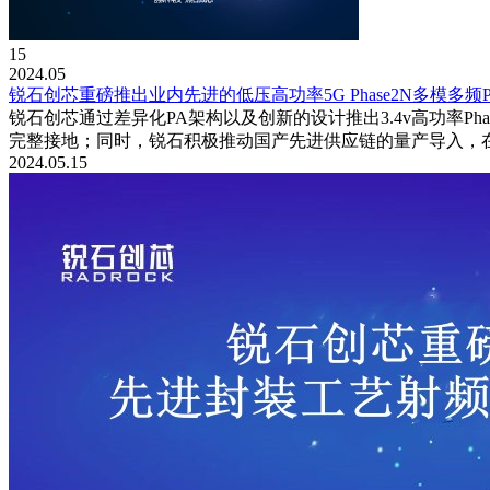
15
2024.05
锐石创芯重磅推出业内先进的低压高功率5G Phase2N多模多频
锐石创芯通过差异化PA架构以及创新的设计推出3.4v高功率Ph
完整接地；同时，锐石积极推动国产先进供应链的量产导入，在Su
2024.05.15